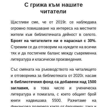
С грижа към нашите
читатели
Щастливи сме, че от 2019г. се наблюдава
огромно повишаване на интереса на местните
жители към библиотечната дейност в селото.
Броят на читателите ни е нараснал с 30%
.
Стремим
се да отговорим на нуждите
на всички
тях и
да постигнем баланс между съвременна
литература и класически произведения.
Със смяната на ръководството на читалището
и отговорника за библиотеката от 2020г. насам
в библиотечния фонд са добавени над 1500
заглавия,
в това число и ученическа
литература и помагала, с което общият брой
книги надвишава 5500.
Р
азчитаме на
финансова подкрепа
както
от
дарители
, така и