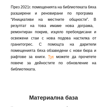
През 2021г.
помещенията на
библиотеката
бяха
разшир
ени
и реновира
ни по програма
“Инициативи на местните общности”.
В
резултат на то
ва
имаме
нова
дограма,
ремонтира
н
покрив, изцяло пребоядиса
ни
и
освеже
ни
стаи с нова подова настилка от
гранитогрес
. С помощта на дарители
помещенията
бяха обзаведени
с нови бюра и
рафтове за книги.
Тук
можете да прочетете
повече за дейностите по обновление на
библиотеката.
Материална база